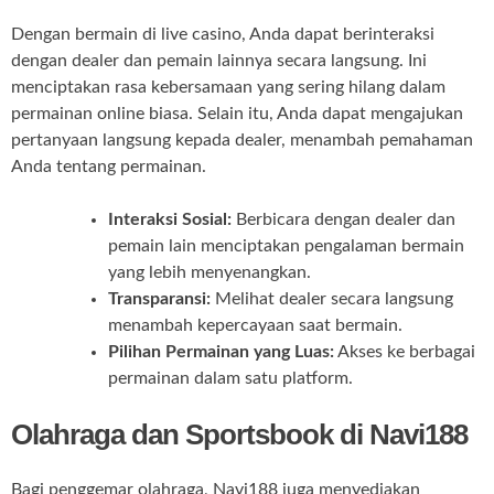
Dengan bermain di live casino, Anda dapat berinteraksi
dengan dealer dan pemain lainnya secara langsung. Ini
menciptakan rasa kebersamaan yang sering hilang dalam
permainan online biasa. Selain itu, Anda dapat mengajukan
pertanyaan langsung kepada dealer, menambah pemahaman
Anda tentang permainan.
Interaksi Sosial:
Berbicara dengan dealer dan
pemain lain menciptakan pengalaman bermain
yang lebih menyenangkan.
Transparansi:
Melihat dealer secara langsung
menambah kepercayaan saat bermain.
Pilihan Permainan yang Luas:
Akses ke berbagai
permainan dalam satu platform.
Olahraga dan Sportsbook di Navi188
Bagi penggemar olahraga, Navi188 juga menyediakan