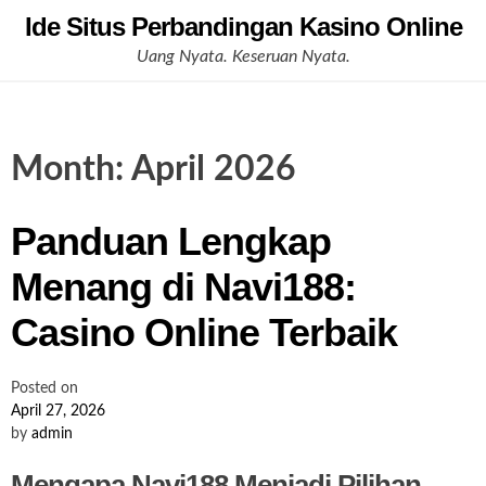
Skip
Ide Situs Perbandingan Kasino Online
to
Uang Nyata. Keseruan Nyata.
content
Month:
April 2026
Panduan Lengkap
Menang di Navi188:
Casino Online Terbaik
Posted on
April 27, 2026
by
admin
Mengapa Navi188 Menjadi Pilihan