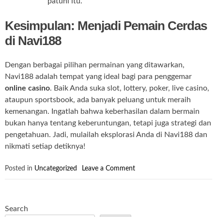
patuhi itu.
Kesimpulan: Menjadi Pemain Cerdas
di Navi188
Dengan berbagai pilihan permainan yang ditawarkan,
Navi188 adalah tempat yang ideal bagi para penggemar
online casino
. Baik Anda suka slot, lottery, poker, live casino,
ataupun sportsbook, ada banyak peluang untuk meraih
kemenangan. Ingatlah bahwa keberhasilan dalam bermain
bukan hanya tentang keberuntungan, tetapi juga strategi dan
pengetahuan. Jadi, mulailah eksplorasi Anda di Navi188 dan
nikmati setiap detiknya!
on
Posted in
Uncategorized
Leave a Comment
Panduan
Lengkap
Menang
Search
di