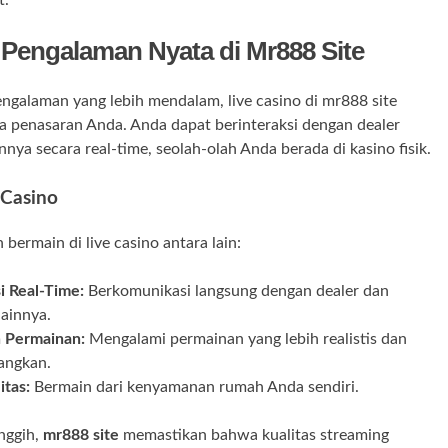
t.
 Pengalaman Nyata di Mr888 Site
ngalaman yang lebih mendalam, live casino di mr888 site
 penasaran Anda. Anda dapat berinteraksi dengan dealer
nya secara real-time, seolah-olah Anda berada di kasino fisik.
 Casino
bermain di live casino antara lain:
i Real-Time:
Berkomunikasi langsung dengan dealer dan
ainnya.
n Permainan:
Mengalami permainan yang lebih realistis dan
angkan.
itas:
Bermain dari kenyamanan rumah Anda sendiri.
nggih,
mr888 site
memastikan bahwa kualitas streaming