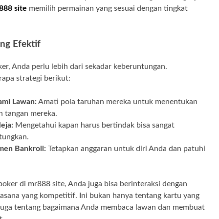
888 site
memilih permainan yang sesuai dengan tingkat
ng Efektif
r, Anda perlu lebih dari sekadar keberuntungan.
pa strategi berikut:
mi Lawan:
Amati pola taruhan mereka untuk menentukan
n tangan mereka.
eja:
Mengetahui kapan harus bertindak bisa sangat
tungkan.
en Bankroll:
Tetapkan anggaran untuk diri Anda dan patuhi
ker di mr888 site, Anda juga bisa berinteraksi dengan
asana yang kompetitif. Ini bukan hanya tentang kartu yang
i juga tentang bagaimana Anda membaca lawan dan membuat