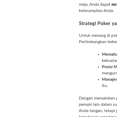
meja, Anda dapat
mr
keterampilan Anda.
Strategi Poker ya
Untuk menang di poke
Pertimbangkan bebera
Memaha
kekuata
Posisi M
mengun
Manajem
itu.
Dengan memainkan po
pemain lain dalam su
Anda tangan, tetap