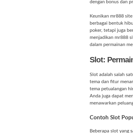
dengan bonus dan pr
Keunikan mr888 sit
berbagai bentuk hibu
poker, tetapi juga be
menjadikan mr888 sit
dalam permainan me
Slot: Permai
Slot adalah salah sa
tema dan fitur menar
tema petualangan hin
Anda juga dapat men
menawarkan peluang
Contoh Slot Popu
Beberapa slot yang s