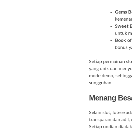
Gems B
kemenan
Sweet B
untuk m
Book of
bonus y
Setiap permainan sl
yang unik dan menyen
mode demo, sehingga
sungguhan.
Menang Besar
Selain slot, lotere a
transparan dan adil
Setiap undian diada