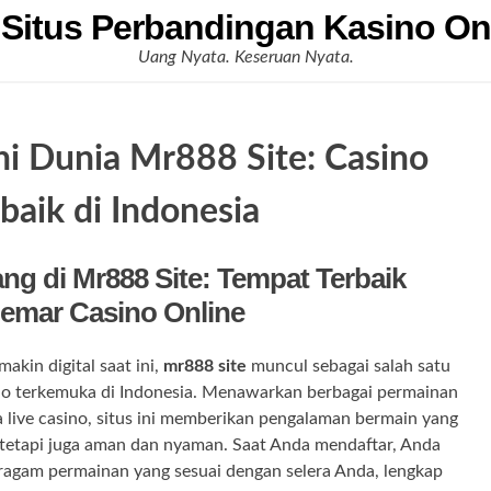
 Situs Perbandingan Kasino On
Uang Nyata. Keseruan Nyata.
hi Dunia Mr888 Site: Casino
baik di Indonesia
ng di Mr888 Site: Tempat Terbaik
emar Casino Online
akin digital saat ini,
mr888 site
muncul sebagai salah satu
ino terkemuka di Indonesia. Menawarkan berbagai permainan
ga live casino, situs ini memberikan pengalaman bermain yang
 tetapi juga aman dan nyaman. Saat Anda mendaftar, Anda
gam permainan yang sesuai dengan selera Anda, lengkap