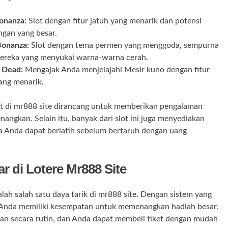
onanza:
Slot dengan fitur jatuh yang menarik dan potensi
gan yang besar.
onanza:
Slot dengan tema permen yang menggoda, sempurna
ereka yang menyukai warna-warna cerah.
 Dead:
Mengajak Anda menjelajahi Mesir kuno dengan fitur
ang menarik.
ot di mr888 site dirancang untuk memberikan pengalaman
angkan. Selain itu, banyak dari slot ini juga menyediakan
 Anda dapat berlatih sebelum bertaruh dengan uang
 di Lotere Mr888 Site
dalah salah satu daya tarik di mr888 site. Dengan sistem yang
, Anda memiliki kesempatan untuk memenangkan hadiah besar.
kan secara rutin, dan Anda dapat membeli tiket dengan mudah